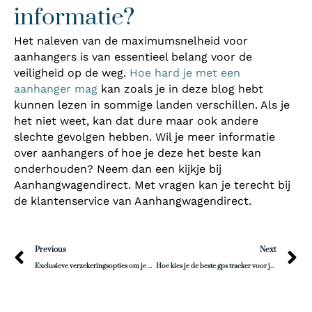
informatie?
Het naleven van de maximumsnelheid voor
aanhangers is van essentieel belang voor de
veiligheid op de weg.
Hoe hard je met een
aanhanger mag
kan zoals je in deze blog hebt
kunnen lezen in sommige landen verschillen. Als je
het niet weet, kan dat dure maar ook andere
slechte gevolgen hebben. Wil je meer informatie
over aanhangers of hoe je deze het beste kan
onderhouden? Neem dan een kijkje bij
Aanhangwagendirect. Met vragen kan je terecht bij
de klantenservice van Aanhangwagendirect.
Prev
N
Previous
Next
Exclusieve verzekeringsopties om je oldtimer stijlvol te beschermen
Hoe kies je de beste gps tracker voor je auto?